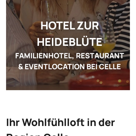
GE
ARRANGEMENT
STELLEN
HOTEL ZUR
AKTUEL
I
HEIDEBLÜTE
FAMILIENHOTEL, RESTAURANT
& EVENTLOCATION BEI CELLE
REZ
GUTSCHEI
STAMMGAS
Ihr Wohlfühlloft in der