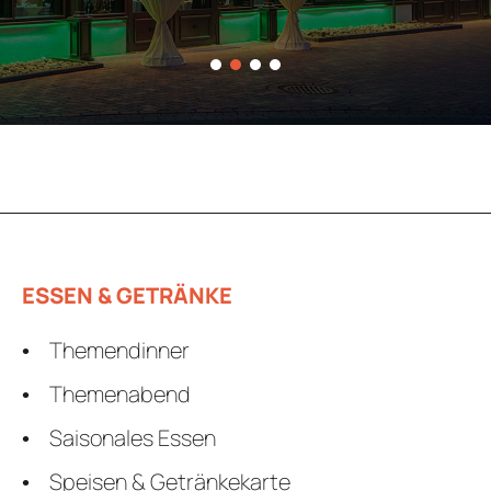
1
2
3
4
ESSEN & GETRÄNKE
Themendinner
Themenabend
Saisonales Essen
Speisen & Getränkekarte