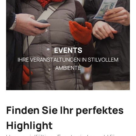
THE
FAMI
ÜBERSICHT ÜBERNA
TAGU
K
FAMIL
ÖFFNUN
FEIERN IM WIN
G
GE
ARRANGEMENT
EVENTS
STELLEN
IHRE VERANSTALTUNGEN IN STILVOLLEM
AKTUEL
AMBIENTE
I
Finden Sie Ihr perfektes
REZ
Highlight
GUTSCHEI