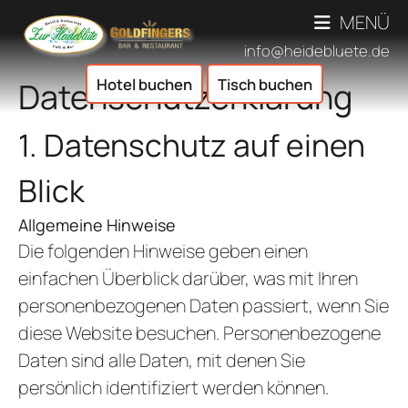
MENÜ
info@heidebluete.de
Hotel buchen
Tisch buchen
Datenschutz­erklärung
Bilder
Leistunge
1. Datenschutz auf einen
ESSEN & T
Blick
ÜBERSICHT SPEISEN &
EVENT & AUSFLUG
RE
ÜBERSICHT EVENTS &
VERANSTAL
Allgemeine Hinweise
BI
BETRIEBSAUSFLÜGE/TEA
Die folgenden Hinweise geben einen
AKTUELLE VERANST
FEIERLO
GOLDFI
einfachen Überblick darüber, was mit Ihren
THEM
ÜBERSIC
ÜBERNACHT
FRÜHSTÜCKEN & 
personenbezogenen Daten passiert, wenn Sie
THE
FAMI
ÜBERSICHT ÜBERNA
TAGU
diese Website besuchen. Personenbezogene
SAISONAL
K
Daten sind alle Daten, mit denen Sie
FAMIL
ESSEN FÜ
ÖFFNUN
persönlich identifiziert werden können.
FEIERN IM WIN
G
TRAU