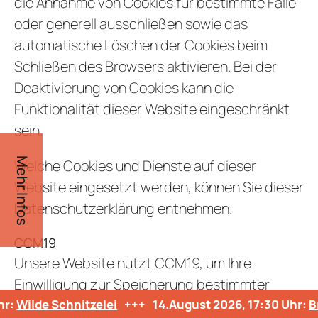
die Annahme von Cookies für bestimmte Fälle
oder generell ausschließen sowie das
automatische Löschen der Cookies beim
Schließen des Browsers aktivieren. Bei der
Deaktivierung von Cookies kann die
Funktionalität dieser Website eingeschränkt
sein.
Mehr Infos
Welche Cookies und Dienste auf dieser
Website eingesetzt werden, können Sie dieser
Datenschutzerklärung entnehmen.
CCM19
Unsere Website nutzt CCM19, um Ihre
Einwilligung zur Speicherung bestimmter
:
Wilde Schnitzelei
Cookies auf Ihrem Endgerät oder zum Einsatz
+++
14.August 2026, 17:30 Uhr:
Bra