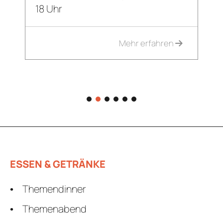
GE
18 Uhr
ARRANGEMENT
STELLEN
Mehr erfahren
AKTUEL
I
1
2
3
4
5
6
REZ
GUTSCHEI
ESSEN & GETRÄNKE
STAMMGAS
Themendinner
Themenabend