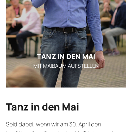
GE
ARRANGEMENT
STELLEN
AKTUEL
I
TANZ IN DEN MAI
MIT MAIBAUM AUFSTELLEN
REZ
GUTSCHEI
STAMMGAS
Tanz in den Mai
Seid dabei, wenn wir am 30. April den