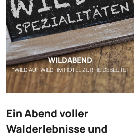
GE
ARRANGEMENT
STELLEN
AKTUEL
I
WILDABEND
"WILD AUF WILD" IM HOTEL ZUR HEIDEBLÜTE!
REZ
GUTSCHEI
STAMMGAS
Ein Abend voller
Walderlebnisse und