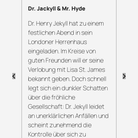
Dr. Jackyll & Mr. Hyde
Die
Fra
Dr. Henry Jekyll hat zu einem
Bar
festlichen Abend in sein
Fra
an
Londoner Herrenhaus
sei
eingeladen. Im Kreise von
Der
n,
guten Freunden will er seine
kü
n
Verlobung mit Lisa St. James
bekannt geben. Doch schnell
Wer
legt sich ein dunkler Schatten
auß
über die fröhliche
nic
hte
Gesellschaft: Dr. Jekyll leidet
möc
s
an unerklärlichen Anfällen und
sc
scheint zunehmend die
Gru
en
Kontrolle über sich zu