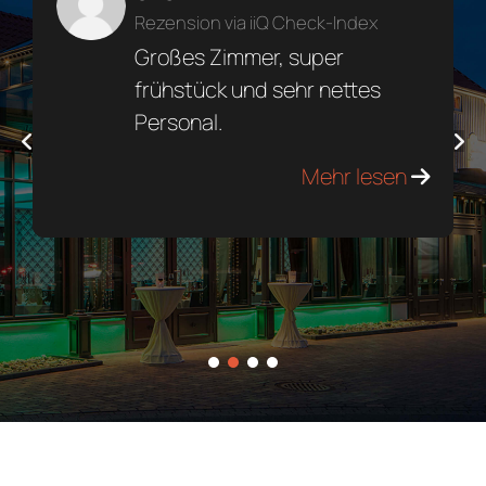
Rezension via iiQ Check-Index
Großes Zimmer, super
frühstück und sehr nettes
Personal.
Mehr lesen
1
2
3
4