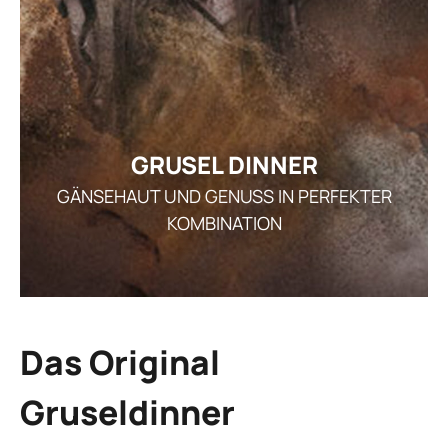
GE
ARRANGEMENT
STELLEN
AKTUEL
I
GRUSEL DINNER
GÄNSEHAUT UND GENUSS IN PERFEKTER
KOMBINATION
REZ
GUTSCHEI
STAMMGAS
Das Original
Gruseldinner