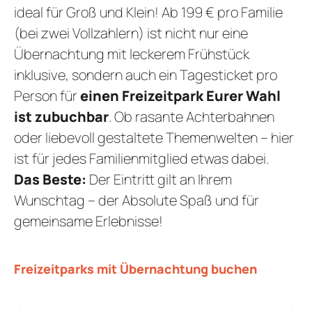
GE
ideal für Groß und Klein! Ab 199 € pro Familie
ARRANGEMENT
(bei zwei Vollzahlern) ist nicht nur eine
STELLEN
Übernachtung mit leckerem Frühstück
AKTUEL
inklusive, sondern auch ein Tagesticket pro
I
Person für
einen Freizeitpark Eurer Wahl
ist zubuchbar
. Ob rasante Achterbahnen
oder liebevoll gestaltete Themenwelten – hier
ist für jedes Familienmitglied etwas dabei.
Das Beste:
Der Eintritt gilt an Ihrem
REZ
Wunschtag – der Absolute Spaß und für
GUTSCHEI
gemeinsame Erlebnisse!
STAMMGAS
Freizeitparks mit Übernachtung buchen