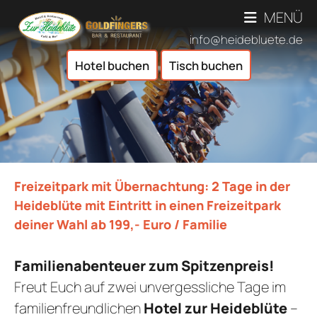
MENÜ
info@heidebluete.de
Hotel buchen
Tisch buchen
Bilder
Leistunge
ESSEN & T
ÜBERSICHT SPEISEN &
EVENT & AUSFLUG
RE
ÜBERSICHT EVENTS &
VERANSTAL
BI
Freizeitpark mit Übernachtung: 2 Tage in der
BETRIEBSAUSFLÜGE/TEA
AKTUELLE VERANST
FEIERLO
Heideblüte mit Eintritt in einen Freizeitpark
GOLDFI
THEM
ÜBERSIC
ÜBERNACHT
deiner Wahl ab 199,- Euro / Familie
FRÜHSTÜCKEN & 
THE
FAMI
ÜBERSICHT ÜBERNA
TAGU
Familienabenteuer zum Spitzenpreis!
SAISONAL
K
Freut Euch auf zwei unvergessliche Tage im
FAMIL
ESSEN FÜ
ÖFFNUN
FEIERN IM WIN
familienfreundlichen
Hotel zur Heideblüte
–
G
TRAU