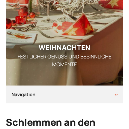
GE
ARRANGEMENT
STELLEN
AKTUEL
I
WEIHNACHTEN
FESTLICHER GENUSS UND BESINNLICHE
MOMENTE
REZ
GUTSCHEI
Navigation
STAMMGAS
Schlemmen an den