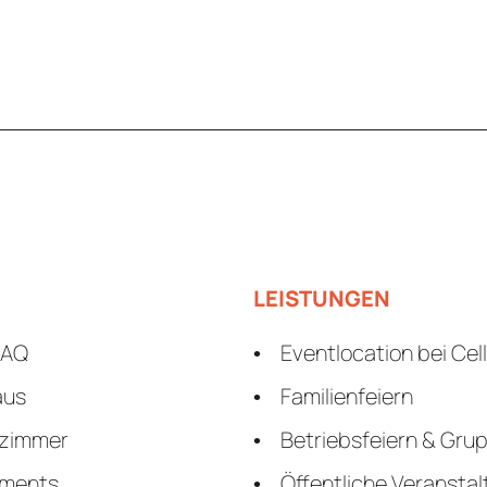
LEISTUNGEN
FAQ
Eventlocation bei Cel
aus
Familienfeiern
nzimmer
Betriebsfeiern & Gru
ements
Öffentliche Veransta