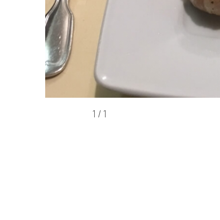
1
/
1